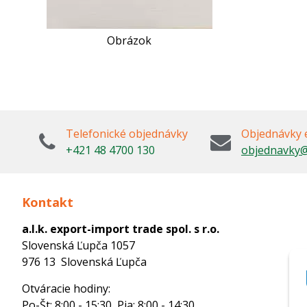
Obrázok
Telefonické objednávky
Objednávky 
+421 48 4700 130
objednavky@
Kontakt
a.l.k. export-import trade spol. s r.o.
Slovenská Ľupča 1057
976 13 Slovenská Ľupča
Otváracie hodiny:
Po-Št: 8:00 - 15:30, Pia: 8:00 - 14:30