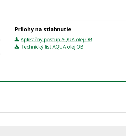
o
Prílohy na stiahnutie
.
m
Aplikačný postup AQUA olej OB
u
Technický list AQUA olej OB
a