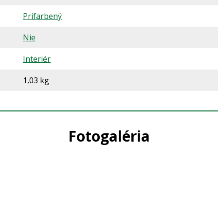
Prifarbený
Nie
Interiér
1,03 kg
Fotogaléria