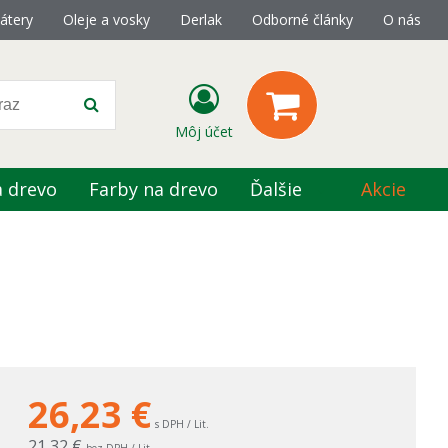
átery
Oleje a vosky
Derlak
Odborné články
O nás
Môj účet
a drevo
Farby na drevo
Ďalšie
Akcie
26,23
€
s DPH / Lit.
21,32 €