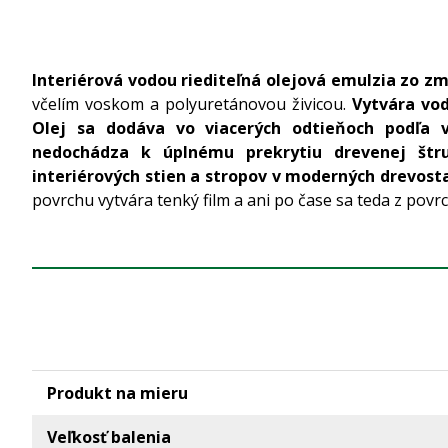
Interiérová vodou riediteľná olejová emulzia zo zm
včelím voskom a polyuretánovou živicou.
Vytvára vo
Olej sa dodáva vo viacerých odtieňoch podľa v
nedochádza k úplnému prekrytiu drevenej štr
interiérových stien a stropov v moderných drevost
povrchu vytvára tenký film a ani po čase sa teda z pov
Produkt na mieru
Veľkosť balenia