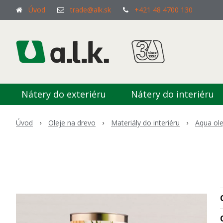
Úvod
trade@alk.sk
+421 48 4700 130
Nátery do exteriéru
Nátery do interiéru
Úvod
Oleje na drevo
Materiály do interiéru
Aqua ole