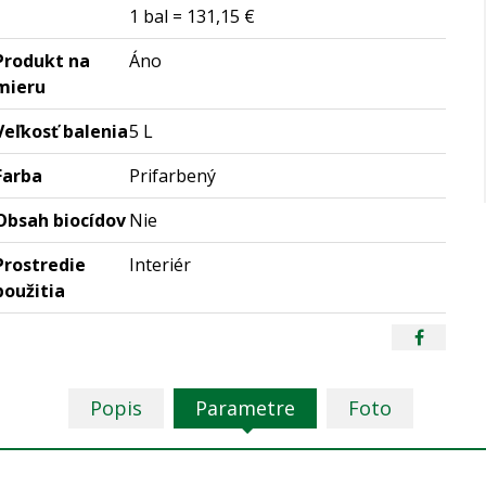
1 bal = 131,15 €
Produkt na
Áno
mieru
Veľkosť balenia
5 L
Farba
Prifarbený
Obsah biocídov
Nie
Prostredie
Interiér
použitia
Popis
Parametre
Foto