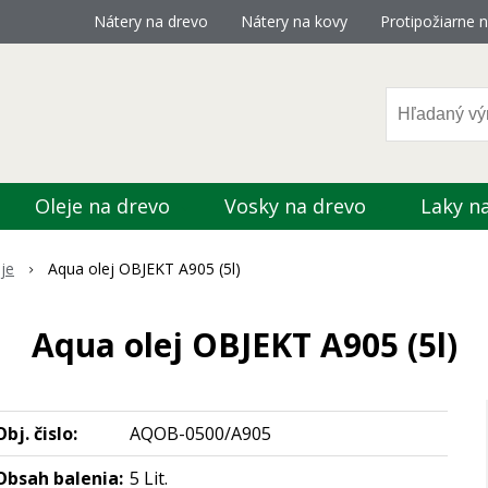
Nátery na drevo
Nátery na kovy
Protipožiarne n
Oleje na drevo
Vosky na drevo
Laky n
je
Aqua olej OBJEKT A905 (5l)
Aqua olej OBJEKT A905 (5l)
Obj. čislo:
AQOB-0500/A905
Obsah balenia:
5 Lit.