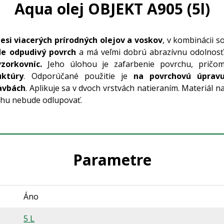
Aqua olej OBJEKT A905 (5l)
esi viacerých prírodných olejov a voskov
, v kombinácii s
de odpudivý povrch
a má veľmi dobrú abrazívnu odolnosť
zorkovníc.
Jeho úlohou je zafarbenie povrchu, pričo
uktúry
. Odporúčané použitie je
na povrchovú úprav
avbách
. Aplikuje sa v dvoch vrstvách natieraním. Materiál n
rchu nebude odlupovať.
Parametre
Áno
5 L