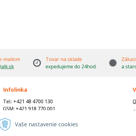
e-mailom
Tovar na sklade
Zákazn
alk.sk
expedujeme do 24hod.
a star
Infolinka
V
Tel.: +421 48 4700 130
O
GSM: +421 918 770 001
O
Email:
M
trade@alk.sk
Vaše nastavenie cookies
objednavky@alk.sk
R