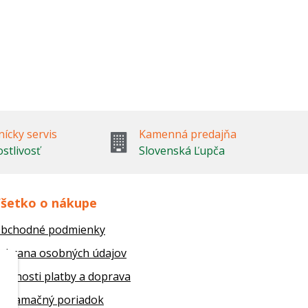
ícky servis
Kamenná predajňa
ostlivosť
Slovenská Ľupča
šetko o nákupe
bchodné podmienky
chrana osobných údajov
ožnosti platby a doprava
eklamačný poriadok