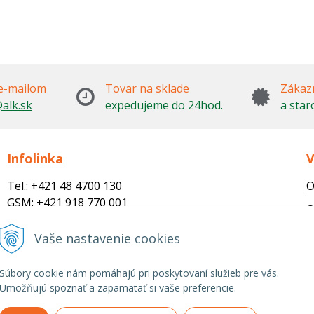
e-mailom
Tovar na sklade
Zákazn
alk.sk
expedujeme do 24hod.
a star
Infolinka
V
Tel.: +421 48 4700 130
O
GSM: +421 918 770 001
O
Email:
M
trade@alk.sk
Vaše nastavenie cookies
objednavky@alk.sk
R
Súbory cookie nám pomáhajú pri poskytovaní služieb pre vás.
Umožňujú spoznať a zapamätať si vaše preferencie.