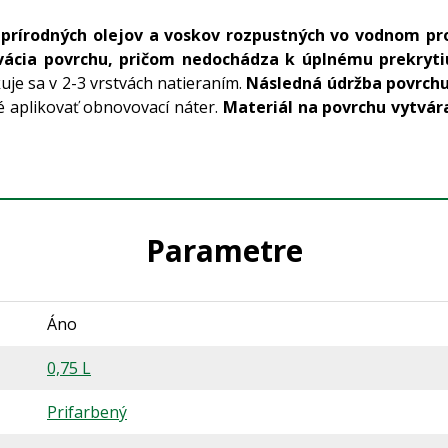
 prírodných olejov a voskov rozpustných vo vodnom pro
vácia povrchu, pričom nedochádza k úplnému prekrytiu
uje sa v 2-3 vrstvách natieraním.
Následná údržba povrchu 
 aplikovať obnovovací náter.
Materiál na povrchu vytvára
Parametre
Áno
0,75 L
Prifarbený