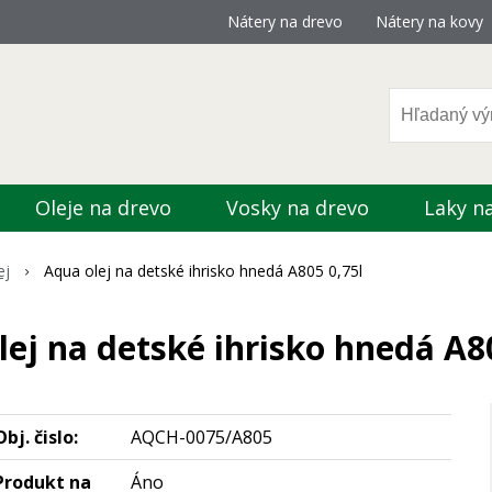
Nátery na drevo
Nátery na kovy
Oleje na drevo
Vosky na drevo
Laky n
ej
Aqua olej na detské ihrisko hnedá A805 0,75l
lej na detské ihrisko hnedá A80
Obj. čislo:
AQCH-0075/A805
Produkt na
Áno