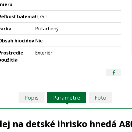
mieru
Veľkosť balenia
0,75 L
Farba
Prifarbený
Obsah biocídov
Nie
Prostredie
Exteriér
použitia
Popis
Parametre
Foto
lej na detské ihrisko hnedá A80