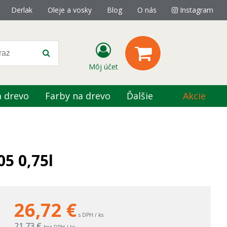
Derlak
Oleje a vosky
Blog
O nás
Instagram
Môj účet
a drevo
Farby na drevo
Ďalšie
Akcie
5 0,75l
26,72
€
s DPH / ks
21,73 €