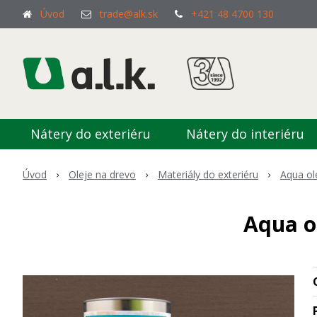
Úvod
trade@alk.sk
+421 48 4700 130
Nátery do exteriéru
Nátery do interiéru
Úvod
Oleje na drevo
Materiály do exteriéru
Aqua ol
Aqua o